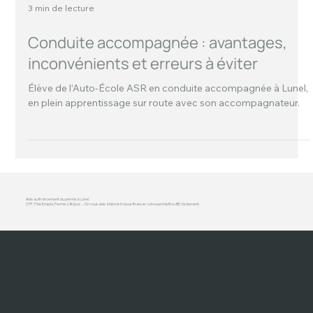
3 min de lecture
Conduite accompagnée : avantages,
inconvénients et erreurs à éviter
Élève de l’Auto-École ASR en conduite accompagnée à Lunel,
en plein apprentissage sur route avec son accompagnateur.
Aide au financement du permis à Lunel.
CPF, Pôle Emploi, Permis à 1€/jour… On vous aide à faire le tri pour financer votre permis B ou BE, facilement.