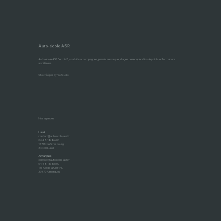
Auto-école ASR
Auto-école ASR Permis B, conduite accompagnée, permis remorque, stages de récupération de points et formations
accélérées.
Site créé par Kynse Studio
Nos agences
Lunel
contact@autoecole-asr.fr
04 48 18 86 00
117 Bd de Strasbourg,
34400 Lunel
Aimargues
contact@autoecole-asr.fr
04 48 18 86 00
18 rue de la Clastre,
30470 Aimargues