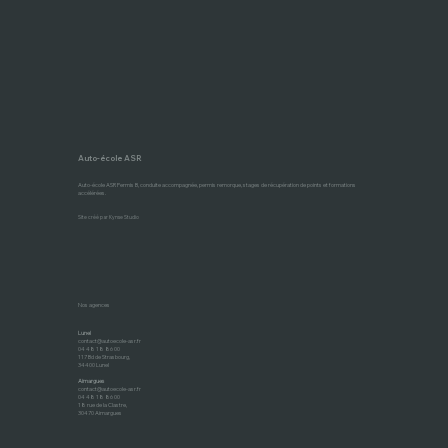
CPF, Pôle Emploi, Permis à 1€/jour… On vous aide à faire le tri pour financer votre permis B ou BE, facilement.
Auto-école ASR
Auto-école ASR Permis B, conduite accompagnée, permis remorque, stages de récupération de points et formations
accélérées.
Site créé par Kynse Studio
Nos agences
Lunel
contact@autoecole-asr.fr
04 48 18 86 00