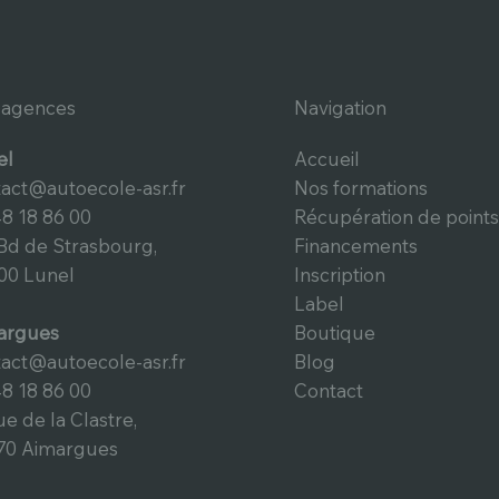
 agences
Navigation
el
Accueil
act@autoecole-asr.fr
Nos formations
8 18 86 00
Récupération de points
Bd de Strasbourg,
Financements
00 Lunel
Inscription
Label
argues
Boutique
act@autoecole-asr.fr
Blog
8 18 86 00
Contact
ue de la Clastre,
70 Aimargues