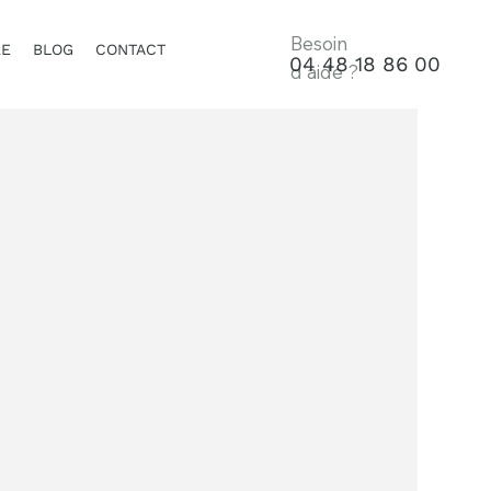
Besoin
RE
BLOG
CONTACT
04 48 18 86 00
d'aide ?