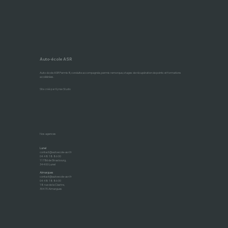
Auto-école ASR
Auto-école ASR Permis B, conduite accompagnée, permis remorque, stages de récupération de points et formations
accélérées.
Site créé par Kynse Studio
Nos agences
Lunel
contact@autoecole-asr.fr
04 48 18 86 00
117 Bd de Strasbourg,
34400 Lunel
Aimargues
contact@autoecole-asr.fr
04 48 18 86 00
18 rue de la Clastre,
30470 Aimargues