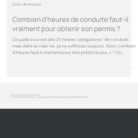
2 min de lecture
Combien d’heures de conduite faut-il
vraiment pour obtenir son permis ?
On parle souvent des 20 heures “obligatoires” de conduite…
mais dans la vraie vie, ça ne suffit pas toujours. Alors, combien
d’heures faut-il vraiment pour être prêt(e) le jour J ? On
t’explique sans pression et sans chichi
Aide au financement du permis à Lunel.
CPF, Pôle Emploi, Permis à 1€/jour… On vous aide à faire le tri pour financer votre permis B ou BE, facilement.