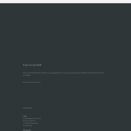
Aide au financement du permis à Lunel.
CPF, Pôle Emploi, Permis à 1€/jour… On vous aide à faire le tri pour financer votre permis B ou BE, facilement.
Auto-école ASR
Auto-école ASR Permis B, conduite accompagnée, permis remorque, stages de récupération de points et formations
accélérées.
Site créé par Kynse Studio
Nos agences
Lunel
contact@autoecole-asr.fr