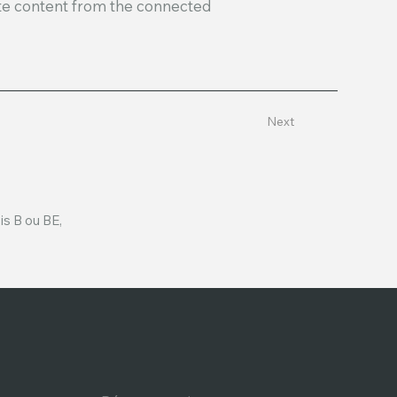
date content from the connected
Next
is B ou BE,