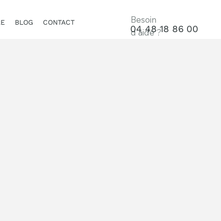
Besoin
RE
BLOG
CONTACT
04 48 18 86 00
d'aide ?