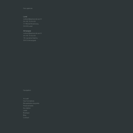
Nos agences
Lunel
contact@autoecole-asr.fr
04 48 18 86 00
117 Bd de Strasbourg,
34400 Lunel
Aimargues
contact@autoecole-asr.fr
04 48 18 86 00
18 rue de la Clastre,
30470 Aimargues
Navigation
Accueil
Nos formations
Récupération de points
Financements
Inscription
Label
Boutique
Blog
Contact