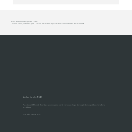
Aide au financement du permis à Lunel.
CPF, Pôle Emploi, Permis à 1€/jour… On vous aide à faire le tri pour financer votre permis B ou BE, facilement.
Auto-école ASR
Auto-école ASR Permis B, conduite accompagnée, permis remorque, stages de récupération de points et formations
accélérées.
Site créé par Kynse Studio