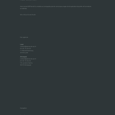
Auto-école ASR Permis B, conduite accompagnée, permis remorque, stages de récupération de points et formations
accélérées.
Site créé par Kynse Studio
Nos agences
Lunel
contact@autoecole-asr.fr
04 48 18 86 00
117 Bd de Strasbourg,
34400 Lunel
Aimargues
contact@autoecole-asr.fr
04 48 18 86 00
18 rue de la Clastre,
30470 Aimargues
Navigation