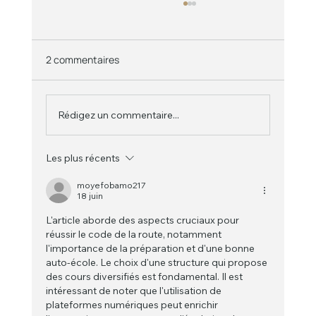
2 commentaires
Rédigez un commentaire...
Les plus récents
Combien d’heures de conduite faut-il
vraiment pour obtenir son permis ?
moyefobamo217
18 juin
L'article aborde des aspects cruciaux pour 
réussir le code de la route, notamment 
l'importance de la préparation et d'une bonne 
auto-école. Le choix d'une structure qui propose 
des cours diversifiés est fondamental. Il est 
intéressant de noter que l'utilisation de 
plateformes numériques peut enrichir 