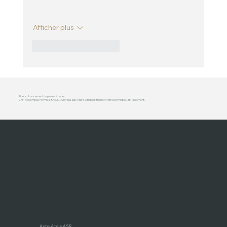
Afficher plus
J'aime
Répondre
Aide au financement du permis à Lunel.
CPF, Pôle Emploi, Permis à 1€/jour… On vous aide à faire le tri pour financer votre permis B ou BE, facilement.
Auto-école ASR